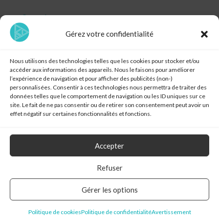
Services
Analytics
Gérez votre confidentialité
Branding
Nous utilisons des technologies telles que les cookies pour stocker et/ou
Communication
accéder aux informations des appareils. Nous le faisons pour améliorer
l’expérience de navigation et pour afficher des publicités (non-)
Design Thinking
personnalisées. Consentir à ces technologies nous permettra de traiter des
données telles que le comportement de navigation ou les ID uniques sur ce
site. Le fait de ne pas consentir ou de retirer son consentement peut avoir un
Informations
effet négatif sur certaines fonctionnalités et fonctions.
Politique de confidentialité
Cookie Policy
Accepter
Mentions légales
Refuser
Rendez-vous en ligne
Gérer les options
Podcast
Politique de cookies
Politique de confidentialité
Avertissement