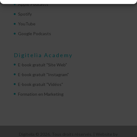
Apple Podcasts
Spotify
YouTube
Google Podcasts
Digitelia Academy
E-book gratuit "Site Web"
E-book gratuit "Instagram"
E-book gratuit "Vidéos"
Formation en Marketing
Digitelia © 2026. Tous droits réservés. | Website by