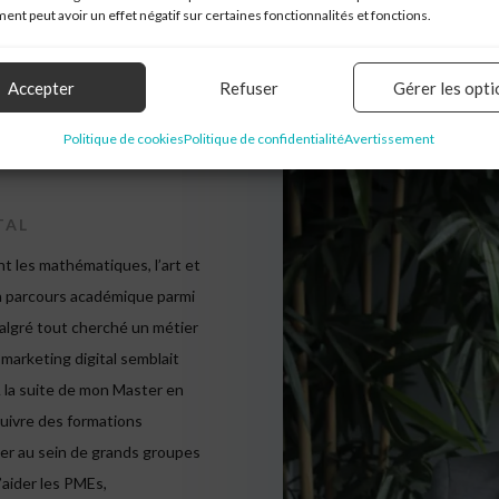
nt peut avoir un effet négatif sur certaines fonctionnalités et fonctions.
Accepter
Refuser
Gérer les opti
Politique de cookies
Politique de confidentialité
Avertissement
TAL
t les mathématiques, l’art et
 un parcours académique parmi
i malgré tout cherché un métier
 marketing digital semblait
À la suite de mon Master en
suivre des formations
ler au sein de grands groupes
’aider les PMEs,