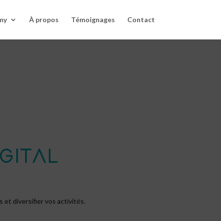
my
À propos
Témoignages
Contact
GITAL
et diversifier vos activités.