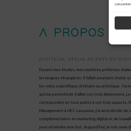
consenteme
A PROPOS
DIGITELIA: OFELIA AU PAYS DU DIGI
Durant mes études, mes matières préférées étaien
les langues étrangères. Il fallait pourtant choisir
les voies scientifique, littéraire ou artistique. J’a
qui me permettrait d’allier ces trois dimensions. Le
correspondre en tous points à ces trois aspects. 
Management à HEC Lausanne, j’ai ainsi décidé de 
complémentaires en marketing digital et de travail
pour atteindre mon but. Aujourd’hui, je suis ravie d