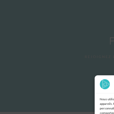
REJOIGNEZ 
Nous utili
appareils.
personnali
comporteme