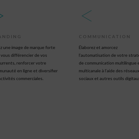
ANDING
COMMUNICATION
z une image de marque forte
Élaborez et amorcez
 vous différencier de vos
l’automatisation de votre strat
urrents, renforcer votre
de communication multilingue 
unauté en ligne et diversifier
multicanale à l’aide des réseau
activités commerciales.
sociaux et autres outils digitau