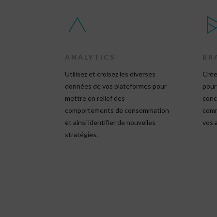
ANALYTICS
BR
Utilisez et croisez les diverses
Crée
données de vos plateformes pour
pour
mettre en relief des
conc
comportements de consommation
comm
et ainsi identifier de nouvelles
vos 
stratégies.