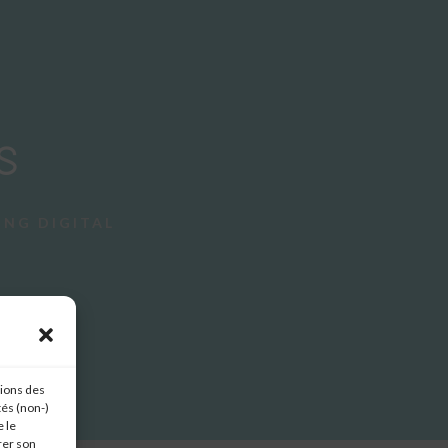
S
ING DIGITAL
tions des
tés (non-)
 le
rer son