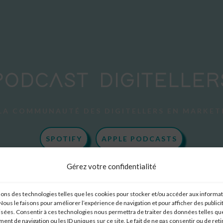
PODCAST DIGITELLER
LA COMMUNAUTÉ DES DIGITELLERS EN MARKET
SPOTIFY
APPLE PODCASTS
Gérez votre confidentialité
sons des technologies telles que les cookies pour stocker et/ou accéder aux informa
 Nous le faisons pour améliorer l’expérience de navigation et pour afficher des publici
sées. Consentir à ces technologies nous permettra de traiter des données telles que
nt de navigation ou les ID uniques sur ce site. Le fait de ne pas consentir ou de reti