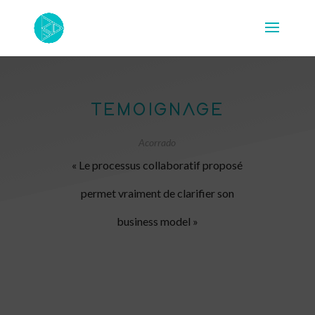
TEMOIGNAGE
Acorrado
« Le processus collaboratif proposé
permet vraiment de clarifier son
business model »