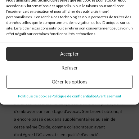
Nous utilisons des technologies telles que les cookies pour stocker et/ou
accéder aux informations des appareils. Nous le faisons pour améliorer
l’expérience de navigation et pour afficher des publicités (non-)
personnalisées. Consentir à ces technologies nous permettra de traiter des
données telles que le comportement de navigation ou les ID uniques sur ce
site. Le fait de ne pas consentir ou de retirer son consentement peut avoir un
effet négatif sur certaines fonctionnalités et fonctions.
Accepter
ME ALAN CORRADO
Refuser
Gérer les options
Il y a 8 ans, Me Alan Corrado a commencé à travailler
comme juriste auprès de Me Raffaella Meakin. En parallèle
Politique de cookies
Politique de confidentialité
Avertissement
de son cursus universitaire, il a continué à ce poste, avant
d’embrayer sur son stage d’avocat. Son brevet obtenu, il
a encore passé deux ans supplémentaires au sein de
cette même Étude, comme collaborateur, avant
d’intégrer LBG avocats, en qualité d’associé.