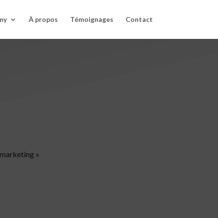
my
À propos
Témoignages
Contact
 marketing »