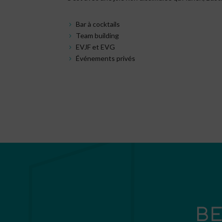
Bar à cocktails
5
Team building
5
EVJF et EVG
5
Événements privés
5
BE