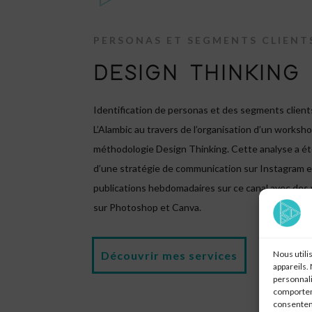
PERSONAS ET SEGMENTS CLIENT
DESIGN THINKING
Identification de personas et des segments client
L’Alambic au travers de l’organisation d’un workshop
méthodologie Design Thinking. Cette analyse a ét
d’une stratégie de communication sur Instagram e
publications hebdomadaires sur ce canal avec des 
sur Photoshop et Canva.
Découvrir mes services
Nous utili
appareils.
personnali
comporteme
consenteme