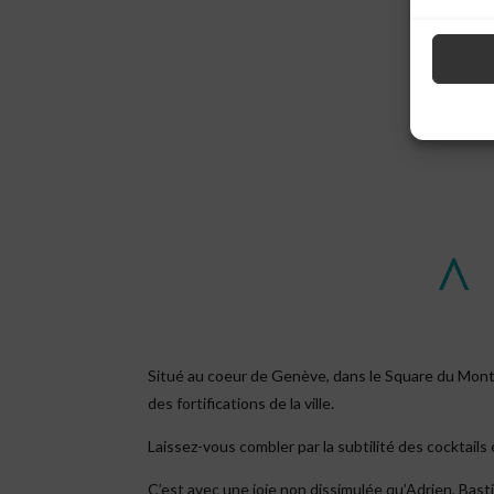
A
Situé au coeur de Genève, dans le Square du Mont-B
des fortifications de la ville.
Laissez-vous combler par la subtilité des cocktail
C’est avec une joie non dissimulée qu’Adrien, Bas