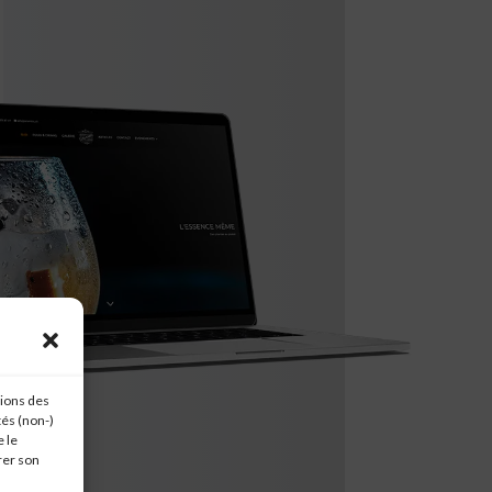
tions des
tés (non-)
 le
rer son