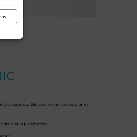
ons
IC
t chaleureux; édifié avec les anciennes pierres
és dans leurs planchettes.
sant !