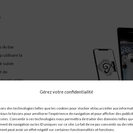
S
s du bar
 utilisant la
é suivie
t de
visuels créés
Gérez votre confidentialité
sons des technologies telles que les cookies pour stocker et/ou accéder aux informa
 Nous le faisons pour améliorer l’expérience de navigation et pour afficher des publici
sées. Consentir à ces technologies nous permettra de traiter des données telles que
nt de navigation ou les ID uniques sur ce site. Le fait de ne pas consentir ou de reti
nt peut avoir un effet négatif sur certaines fonctionnalités et fonctions.