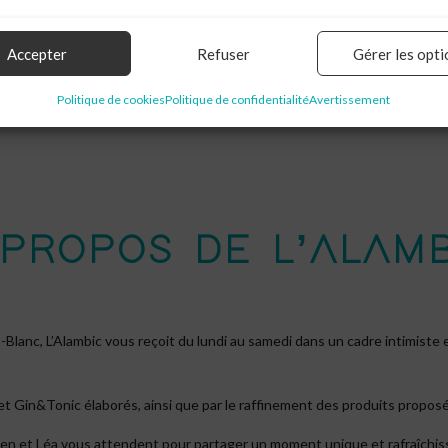
Accepter
Refuser
Gérer les opti
Politique de cookies
Politique de confidentialité
Avertissement
 PROPOS DE L’ALAMB
lanc, L’Alambic vous reçoit du lundi au samedi dans un cadre intimiste e
s et Gin&Tonic élaborés, ainsi que par le raffinement des produits propos
tien et Léa vous attendent pour partager un moment unique et rafraîchis