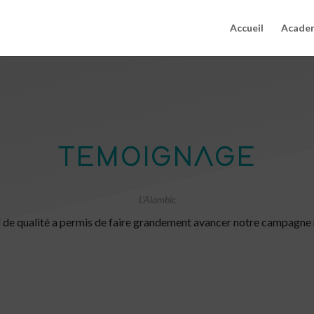
Accueil
Acade
TEMOIGNAGE
L'Alambic
il de qualité a permis de faire grandement avancer notre campagne