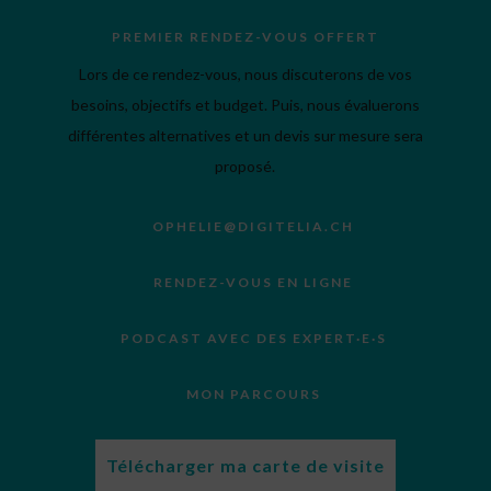
PREMIER RENDEZ-VOUS OFFERT
Lors de ce rendez-vous, nous discuterons de vos
besoins, objectifs et budget. Puis, nous évaluerons
différentes alternatives et un devis sur mesure sera
proposé.
OPHELIE@DIGITELIA.CH
RENDEZ-VOUS EN LIGNE
PODCAST AVEC DES EXPERT·E·S
MON PARCOURS
Télécharger ma carte de visite