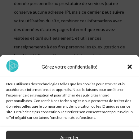
donnée personnelle au prestataire de services (qui ne
conserve aucune adresse IP), mais ce dernier peut suivre
votre utilisation du site, combiner ces informations avec
des données d’autres pages Internet que vous avez
visitées et qu’il suit également, et utiliser ces
renseignements à des fins personnelles (p. ex. gestion de
la publicité). Si vous êtes enregistré auprès du
prestataire de services, celui-ci vous connaît également.
Gérez votre confidentialité
Le traitement de vos données personnelles par le
prestataire de services relève dès lors de sa
Nous utilisons des technologies telles que les cookies pour stocker et/ou
accéder aux informations des appareils. Nous le faisons pour améliorer
responsabilité conformément à sa politique de
l’expérience de navigation et pour afficher des publicités (non-)
confidentialité. Le prestataire de services nous indique
personnalisées. Consentir à ces technologies nous permettra de traiter des
données telles que le comportement de navigation ou les ID uniques sur ce
uniquement comment notre site Web est utilisé (aucune
site. Le fait de ne pas consentir ou de retirer son consentement peut avoir un
information à caractère personnel vous concernant).
effet négatif sur certaines fonctionnalités et fonctions.
Accepter
Nous avons activé l’anonymisation des adresses IP, ce qui