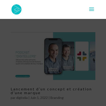
Lancement d’un concept et création
d’une marque
par
digitelia
|
Juin 1, 2022
|
Branding