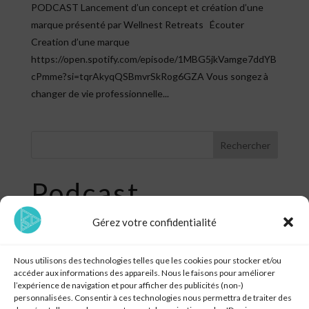
PODCAST Lancement d’un concept et création d’une
marque présenté par Wellnest Retreats Écouter
Creation d’une marque
https://open.spotify.com/episode/1MBG5jkVamge7ddYB
cPmme?si=tqrAkyqQSBmvrSkRog6GZA Vous songez à
changer de vie professionnelle...
Rechercher
Podcast
Gérez votre confidentialité
Les cas d’application du Design Thinking
Les ingrédients d’un concept de communication efficace
Nous utilisons des technologies telles que les cookies pour stocker et/ou
Lancement d’un concept et création d’une marque
accéder aux informations des appareils. Nous le faisons pour améliorer
l’expérience de navigation et pour afficher des publicités (non-)
Google Ads VS Programmatique
personnalisées. Consentir à ces technologies nous permettra de traiter des