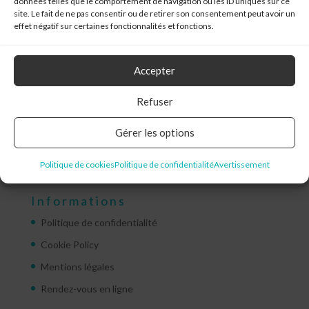
données telles que le comportement de navigation ou les ID uniques sur ce
site. Le fait de ne pas consentir ou de retirer son consentement peut avoir un
effet négatif sur certaines fonctionnalités et fonctions.
Services
Accepter
Analytics
Refuser
Branding
Communication
Gérer les options
Design Thinking
Politique de cookies
Politique de confidentialité
Avertissement
Informations
Politique de confidentialité
Cookie Policy
Mentions légales
Rendez-vous en ligne