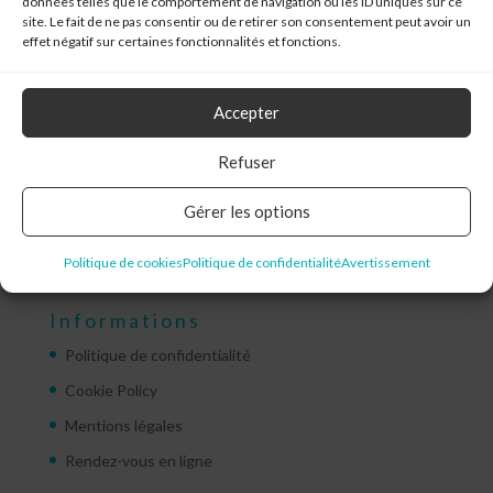
données telles que le comportement de navigation ou les ID uniques sur ce
site. Le fait de ne pas consentir ou de retirer son consentement peut avoir un
effet négatif sur certaines fonctionnalités et fonctions.
Services
Accepter
Analytics
Refuser
Branding
Communication
Gérer les options
Design Thinking
Politique de cookies
Politique de confidentialité
Avertissement
Informations
Politique de confidentialité
Cookie Policy
Mentions légales
Rendez-vous en ligne