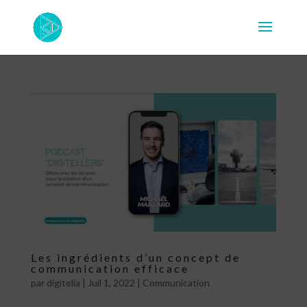
Les ingrédients d’un concept de
communication efficace
par
digitelia
|
Juil 1, 2022
|
Communication