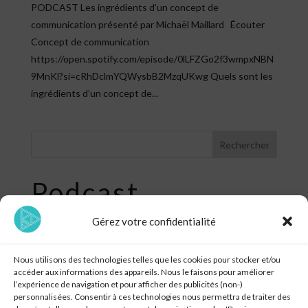
PODCAST Les ingrédients d’un concept de
communication présenté par Michaël Maillard Écouter
Concept de communication
https://open.spotify.com/episode/0lLFZGo2f3wmpxNBN
9MnKl?si=cRhDclmYQWysbB2MzqUKwg Quels sont les
ingrédients d’un concept de...
Rechercher
Podcast
Gérez votre confidentialité
Les cas d’application du Design Thinking
Les ingrédients d’un concept de communication efficace
Nous utilisons des technologies telles que les cookies pour stocker et/ou
Lancement d’un concept et création d’une marque
accéder aux informations des appareils. Nous le faisons pour améliorer
l’expérience de navigation et pour afficher des publicités (non-)
Google Ads VS Programmatique
personnalisées. Consentir à ces technologies nous permettra de traiter des