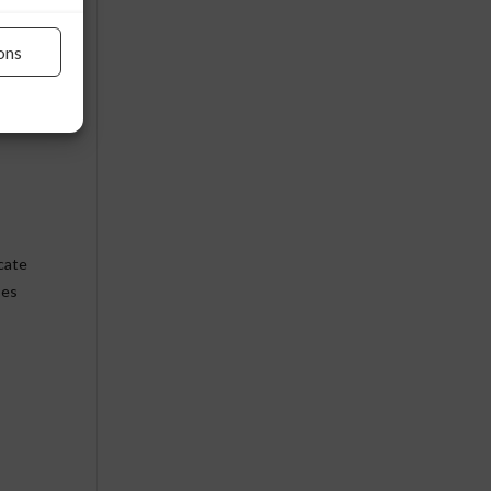
ons
a
n
ocate
Ses