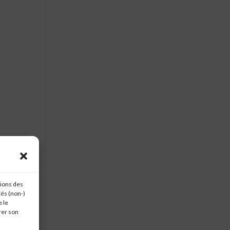
tions des
tés (non-)
 le
rer son