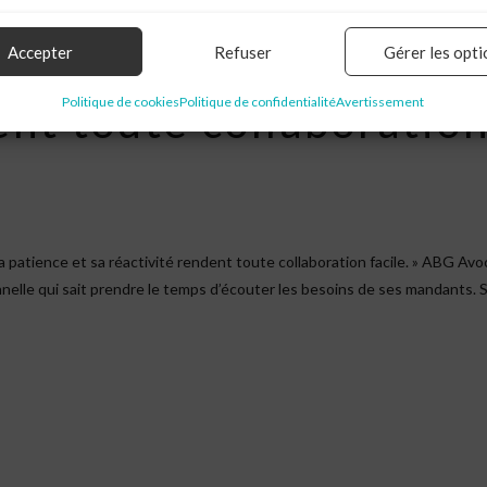
Accepter
Refuser
Gérer les opti
tives, sa patience et s
Politique de cookies
Politique de confidentialité
Avertissement
ent toute collaboratio
patience et sa réactivité rendent toute collaboration facile. » ABG Av
nnelle qui sait prendre le temps d’écouter les besoins de ses mandants. 