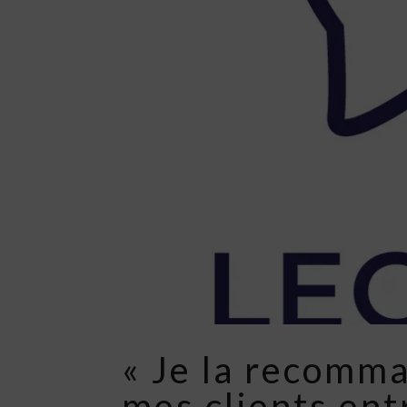
« Je la recomm
mes clients ent