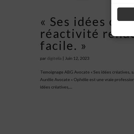
« Ses idées créa
réactivité rend
facile. »
par
digitelia
|
Juin 12, 2023
Temoignage ABG Avocate « Ses idées créatives, sa 
Aurélie Avocate « Ophélie est une vraie professio
idées créatives,...