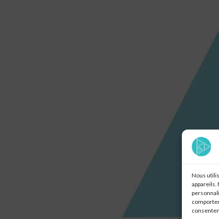
Nous utili
appareils.
personnali
comporteme
consenteme