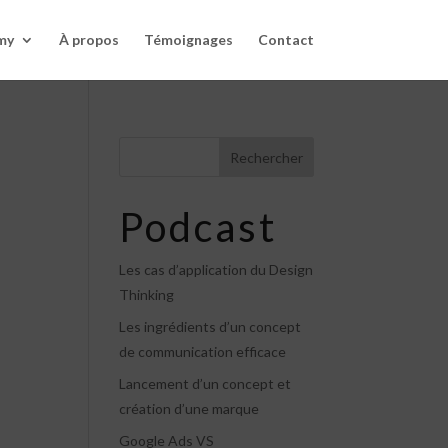
my
À propos
Témoignages
Contact
Rechercher
Podcast
Les cas d’application du Design
Thinking
Les ingrédients d’un concept
de communication efficace
Lancement d’un concept et
création d’une marque
Google Ads VS